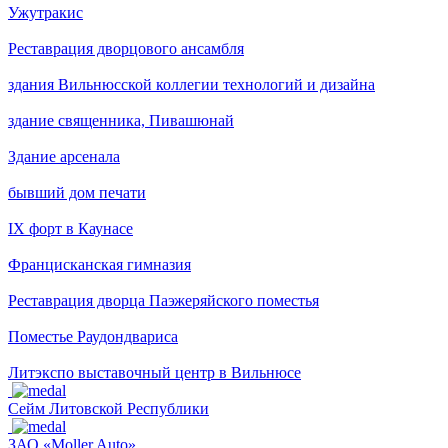
Ужутракис
Реставрация дворцового ансамбля
здания Вильнюсской коллегии технологий и дизайна
здание священника, Пивашюнай
Здание арсенала
бывший дом печати
IX форт в Каунасе
Францисканская гимназия
Реставрация дворца Паэжеряйского поместья
Поместье Раудондвариса
Литэкспо выставочный центр в Вильнюсе
Сейм Литовской Республики
ЗАО «Moller Auto»