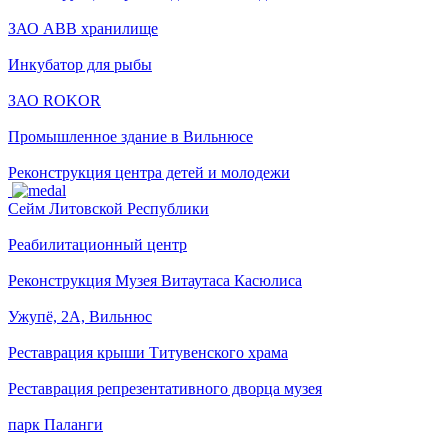
ЗАО ABB хранилище
Инкубатор для рыбы
ЗАО ROKOR
Промышленное здание в Вильнюсе
Реконструкция центра детей и молодежи
Сейм Литовской Республики
Pеабилитационный центр
Реконструкция Музея Витаутаса Касюлиса
Ужупё, 2А, Вильнюс
Реставрация крыши Титувенского храма
Реставрация репрезентативного дворца музея
парк Паланги