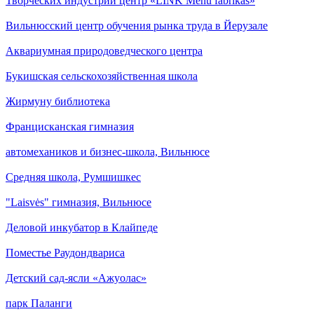
Творческих индустрий центр «LINK Menu fabrikas»
Вильнюсский центр обучения рынка труда в Йерузале
Аквариумная природоведческого центра
Букишская сельскохозяйственная школа
Жирмуну библиотека
Францисканская гимназия
автомехаников и бизнес-школа, Вильнюсе
Средняя школа, Румшишкес
"Laisvės" гимназия, Вильнюсе
Деловой инкубатор в Клайпеде
Поместье Раудондвариса
Детский сад-ясли «Ажуолас»
парк Паланги